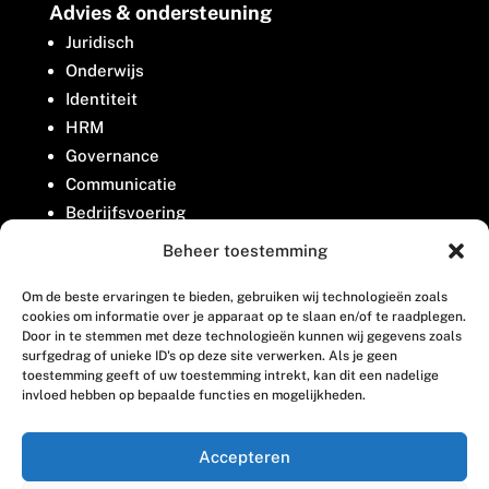
Advies & ondersteuning
Juridisch
Onderwijs
Identiteit
HRM
Governance
Communicatie
Bedrijfsvoering
Belangenbehartiging
Beheer toestemming
Om de beste ervaringen te bieden, gebruiken wij technologieën zoals
Contact
cookies om informatie over je apparaat op te slaan en/of te raadplegen.
Door in te stemmen met deze technologieën kunnen wij gegevens zoals
surfgedrag of unieke ID's op deze site verwerken. Als je geen
Houttuinlaan 8
toestemming geeft of uw toestemming intrekt, kan dit een nadelige
invloed hebben op bepaalde functies en mogelijkheden.
3447 GM Woerden
(0348) 405 200
Accepteren
welkom@vosabb.nl