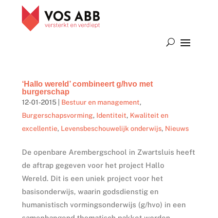
‘Hallo wereld’ combineert g/hvo met
burgerschap
12-01-2015
|
Bestuur en management
,
Burgerschapsvorming
,
Identiteit
,
Kwaliteit en
excellentie
,
Levensbeschouwelijk onderwijs
,
Nieuws
De openbare Arembergschool in Zwartsluis heeft
de aftrap gegeven voor het project Hallo
Wereld. Dit is een uniek project voor het
basisonderwijs, waarin godsdienstig en
humanistisch vormingsonderwijs (g/hvo) in een
samenhangend thematisch pakket worden