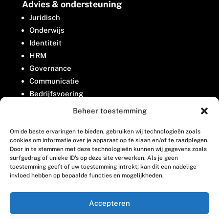
Advies & ondersteuning
Juridisch
Onderwijs
Identiteit
HRM
Governance
Communicatie
Bedrijfsvoering
Belangenbehartiging
Beheer toestemming
Om de beste ervaringen te bieden, gebruiken wij technologieën zoals
Contact
cookies om informatie over je apparaat op te slaan en/of te raadplegen.
Door in te stemmen met deze technologieën kunnen wij gegevens zoals
surfgedrag of unieke ID's op deze site verwerken. Als je geen
Houttuinlaan 8
toestemming geeft of uw toestemming intrekt, kan dit een nadelige
invloed hebben op bepaalde functies en mogelijkheden.
3447 GM Woerden
(0348) 405 200
Accepteren
welkom@vosabb.nl