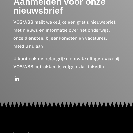
Aanmelden voor onze
nieuwsbrief
VOS/ABB mailt wekelijks een gratis nieuwsbrief,
met nieuws en informatie over het onderwijs,
onze diensten, bijeenkomsten en vacatures.
Meld u nu aan
U kunt ook de belangrijke ontwikkelingen waarbij
VOS/ABB betrokken is volgen via
LinkedIn
.