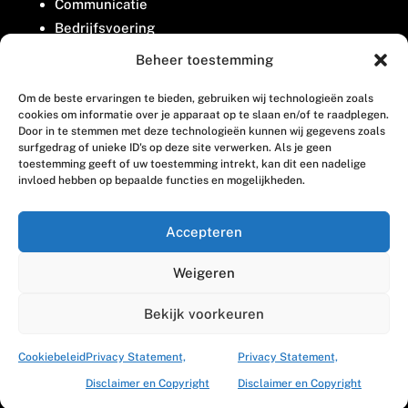
Communicatie
Bedrijfsvoering
Belangenbehartiging
Beheer toestemming
Om de beste ervaringen te bieden, gebruiken wij technologieën zoals
Contact
cookies om informatie over je apparaat op te slaan en/of te raadplegen.
Door in te stemmen met deze technologieën kunnen wij gegevens zoals
surfgedrag of unieke ID's op deze site verwerken. Als je geen
Houttuinlaan 8
toestemming geeft of uw toestemming intrekt, kan dit een nadelige
invloed hebben op bepaalde functies en mogelijkheden.
3447 GM Woerden
(0348) 405 200
Accepteren
welkom@vosabb.nl
Weigeren
Privacy, disclaimer en copyright
Bekijk voorkeuren
Cookiebeleid
Privacy Statement,
Privacy Statement,
Disclaimer en Copyright
Disclaimer en Copyright