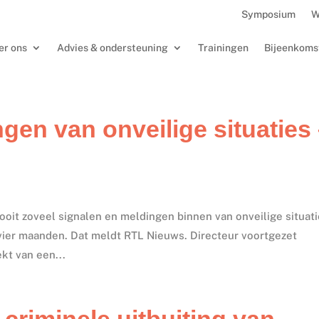
Symposium
W
er ons
Advies & ondersteuning
Trainingen
Bijeenkoms
gen van onveilige situaties
ooit zoveel signalen en meldingen binnen van onveilige situat
vier maanden. Dat meldt RTL Nieuws. Directeur voortgezet
kt van een...
 criminele uitbuiting van