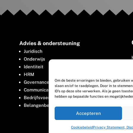
Advies & ondersteuning
Juridisch
Onderwijs
Identiteit
HRM
Om de beste ervaringen te bieden, gebruiken w
Governance
slaan en/of te raadplegen. Door in te stemme
Communicatie
ID's op deze site verwerken. Als je geen toest
hebben op bepaalde functies en mogelijkhede
Bedrijfsvoering
Belangenbehartiging
Accepteren
Cookiebeleid
Privacy Statement, Dis