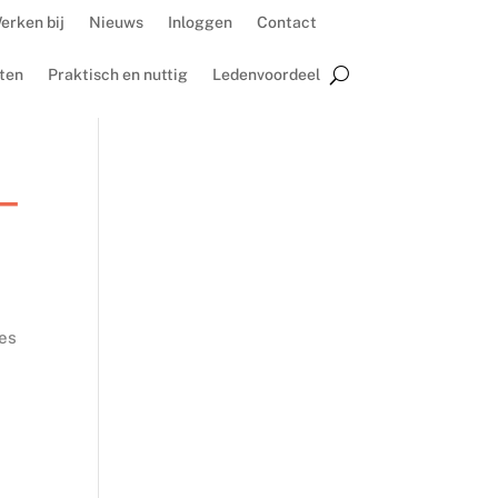
erken bij
Nieuws
Inloggen
Contact
ten
Praktisch en nuttig
Ledenvoordeel
 –
ies