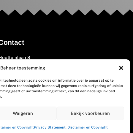
Contact
Houttuinlaan 8
3447 GM Woerden
Beheer toestemming
(0348) 405 200
ij technologieën zoals cookies om informatie over je apparaat op te
welkom@vosabb.nl
n met deze technologieën kunnen wij gegevens zoals surfgedrag of unieke
emming geeft of uw toestemming intrekt, kan dit een nadelige invloed
n.
Privacy, disclaimer en copyright
Weigeren
Bekijk voorkeuren
claimer en Copyright
Privacy Statement, Disclaimer en Copyright