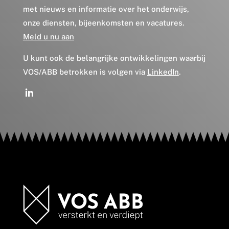
met nieuws en informatie over het onderwijs,
onze diensten, bijeenkomsten en vacatures.
Meld u nu aan
U kunt ook de belangrijke ontwikkelingen waarbij
VOS/ABB betrokken is volgen via
LinkedIn
.