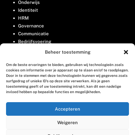
Onderwijs
Identiteit
HRM
Governance
Communicatie
Bedrijfsvoering
Belangenbehartiging
Beheer toestemming
Om de beste ervaringen te bieden, gebruiken wij technologieën zoals
Contact
cookies om informatie over je apparaat op te slaan en/of te raadplegen.
Door in te stemmen met deze technologieën kunnen wij gegevens zoals
surfgedrag of unieke ID's op deze site verwerken. Als je geen
Houttuinlaan 8
toestemming geeft of uw toestemming intrekt, kan dit een nadelige
invloed hebben op bepaalde functies en mogelijkheden.
3447 GM Woerden
(0348) 405 200
Accepteren
welkom@vosabb.nl
Weigeren
Privacy, disclaimer en copyright