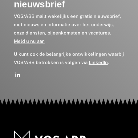
nieuwsbrief
VOS/ABB mailt wekelijks een gratis nieuwsbrief,
met nieuws en informatie over het onderwijs,
onze diensten, bijeenkomsten en vacatures.
Meld u nu aan
U kunt ook de belangrijke ontwikkelingen waarbij
VOS/ABB betrokken is volgen via
LinkedIn
.