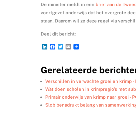
De minister meldt in een
brief aan de Twe
voortgezet onderwijs dat het overgrote dee
staan. Daarom wil ze deze regel via versch
Deel dit bericht:
L
F
T
E
D
i
a
w
m
e
n
c
i
a
l
k
e
t
i
e
Gerelateerde berichte
e
b
t
l
n
d
o
e
I
o
r
Verschillen in verwachte groei en krimp 
n
k
Wat doen scholen in krimpregio's met sub
Primair onderwijs van krimp naar groei - 
Slob benadrukt belang van samenwerking