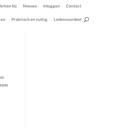
erken bij
Nieuws
Inloggen
Contact
ten
Praktisch en nuttig
Ledenvoordeel
en
arom