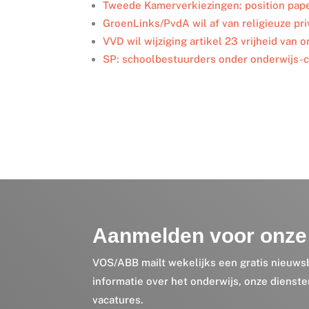
I
o
r
Tweede Kamerverkiezingen: position pap
n
k
GroenLinks/PvdA wil af van religieuze pri
VVD wil wijziging artikel 23 vrijheid van 
SP: schoolbestuurders onder onderwijs-c
Aanmelden voor onze 
VOS/ABB mailt wekelijks een gratis nieuws
informatie over het onderwijs, onze dienst
vacatures.