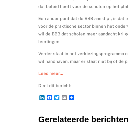
dat beleid heeft voor de scholen op het pla
Een ander punt dat de BBB aanstipt, is dat
voor de praktische sector binnen het onderw
wil de BBB dat scholen meer aandacht krijge
leerlingen.
Verder staat in het verkiezingsprogramma 
wil handhaven, maar er staat niet bij of de 
Lees meer…
Deel dit bericht:
L
F
T
E
D
i
a
w
m
e
n
c
i
a
l
k
e
t
i
e
Gerelateerde berichten
e
b
t
l
n
d
o
e