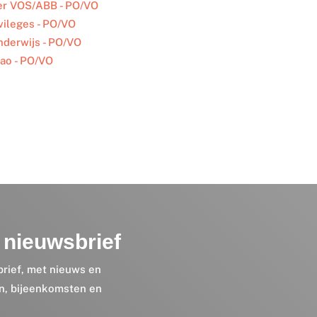
er VOS/ABB - PO/VO
vileges - PO/VO
onderwijs - PO/VO
ao - PO/VO
nieuwsbrief
brief, met nieuws en
en, bijeenkomsten en