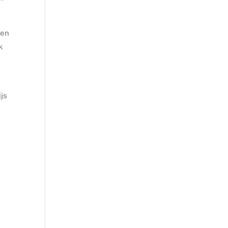
men
k
js