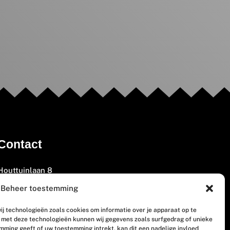
Contact
Houttuinlaan 8
3447 GM Woerden
Beheer toestemming
(0348) 405 200
ij technologieën zoals cookies om informatie over je apparaat op te
welkom@vosabb.nl
n met deze technologieën kunnen wij gegevens zoals surfgedrag of unieke
emming geeft of uw toestemming intrekt, kan dit een nadelige invloed