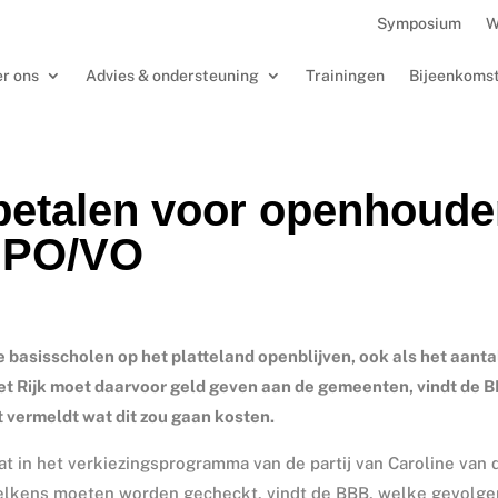
Symposium
W
r ons
Advies & ondersteuning
Trainingen
Bijeenkoms
betalen voor openhoud
– PO/VO
 basisscholen op het platteland openblijven, ook als het aanta
et Rijk moet daarvoor geld geven aan de gemeenten, vindt de B
t vermeldt wat dit zou gaan kosten.
aat in het verkiezingsprogramma van de partij van Caroline van 
 telkens moeten worden gecheckt, vindt de BBB, welke gevolge