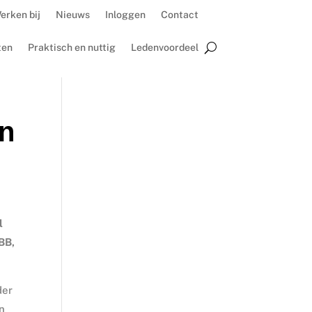
erken bij
Nieuws
Inloggen
Contact
ten
Praktisch en nuttig
Ledenvoordeel
en
l
BB,
der
n