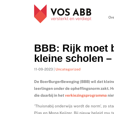
Ove
BBB: Rijk moet 
kleine scholen 
11-09-2023
|
Uncategorized
De BoerBurgerBeweging (BBB) wil dat kleine
leerlingen onder de opheffingsnorm zakt. H
die daarbij in het
verkiezingsprogramma
nie
‘Thuisnabij onderwijs wordt de norm’, zo st
Plas en Mona Keijzer. Bij nieuw beleid zou