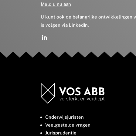
Meld u nu aan
U kunt ook de belangrijke ontwikkelingen
is volgen via
LinkedIn
.
Onderwijsjuristen
Veelgestelde vragen
Jurisprudentie