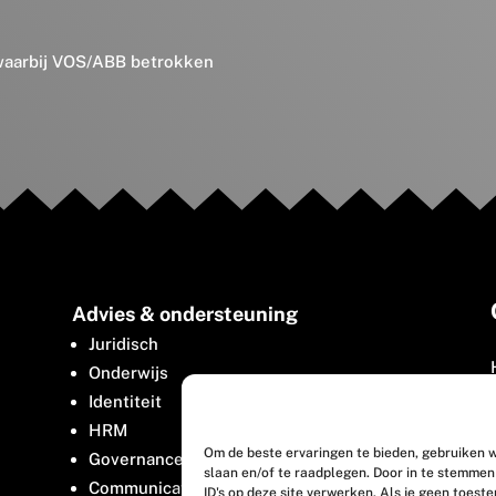
 waarbij VOS/ABB betrokken
Advies & ondersteuning
Juridisch
Onderwijs
Identiteit
HRM
Om de beste ervaringen te bieden, gebruiken w
Governance
slaan en/of te raadplegen. Door in te stemme
Communicatie
ID's op deze site verwerken. Als je geen toest