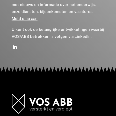
met nieuws en informatie over het onderwijs,
onze diensten, bijeenkomsten en vacatures.
Meld u nu aan
U kunt ook de belangrijke ontwikkelingen waarbij
VOS/ABB betrokken is volgen via
LinkedIn
.