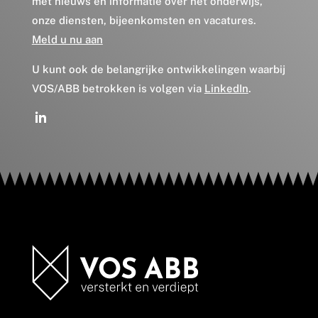
met nieuws en informatie over het onderwijs,
onze diensten, bijeenkomsten en vacatures.
Meld u nu aan
U kunt ook de belangrijke ontwikkelingen waarbij
VOS/ABB betrokken is volgen via
LinkedIn
.