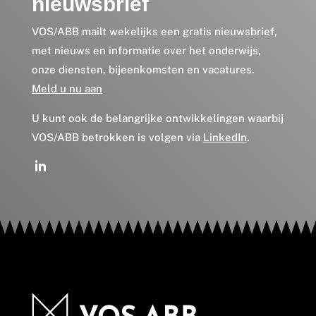
nieuwsbrief
VOS/ABB mailt wekelijks een gratis nieuwsbrief,
met nieuws en informatie over het onderwijs,
onze diensten, bijeenkomsten en vacatures.
Meld u nu aan
U kunt ook de belangrijke ontwikkelingen waarbij
VOS/ABB betrokken is volgen via
LinkedIn
.