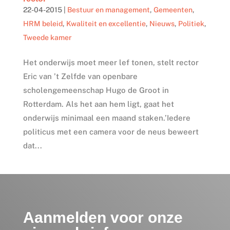
22-04-2015
|
Bestuur en management
,
Gemeenten
,
HRM beleid
,
Kwaliteit en excellentie
,
Nieuws
,
Politiek
,
Tweede kamer
Het onderwijs moet meer lef tonen, stelt rector
Eric van ’t Zelfde van openbare
scholengemeenschap Hugo de Groot in
Rotterdam. Als het aan hem ligt, gaat het
onderwijs minimaal een maand staken.’Iedere
politicus met een camera voor de neus beweert
dat...
Aanmelden voor onze