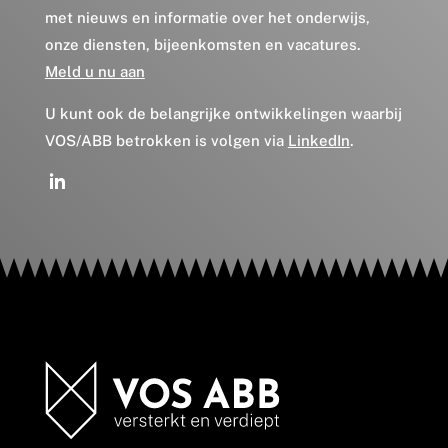
met nieuws en informatie over het onderwijs,
onze diensten, bijeenkomsten en vacatures.
Meld u nu aan
U kunt ook de belangrijke ontwikkelingen waarbij
VOS/ABB betrokken is volgen via
LinkedIn
.