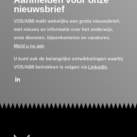
nieuwsbrief
VOS/ABB mailt wekelijks een gratis nieuwsbrief,
met nieuws en informatie over het onderwijs,
onze diensten, bijeenkomsten en vacatures.
Meld u nu aan
U kunt ook de belangrijke ontwikkelingen waarbij
VOS/ABB betrokken is volgen via
LinkedIn
.