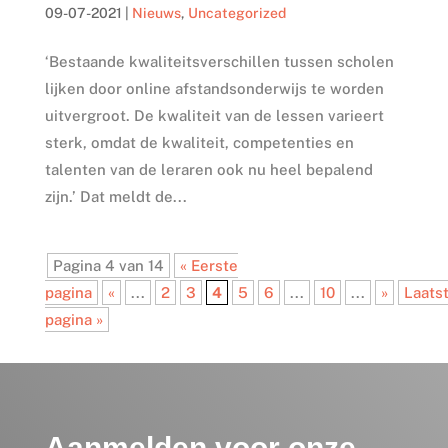
09-07-2021
|
Nieuws
,
Uncategorized
‘Bestaande kwaliteitsverschillen tussen scholen
lijken door online afstandsonderwijs te worden
uitvergroot. De kwaliteit van de lessen varieert
sterk, omdat de kwaliteit, competenties en
talenten van de leraren ook nu heel bepalend
zijn.’ Dat meldt de...
Pagina 4 van 14
« Eerste
pagina
«
...
2
3
4
5
6
...
10
...
»
Laats
pagina »
Aanmelden voor onze