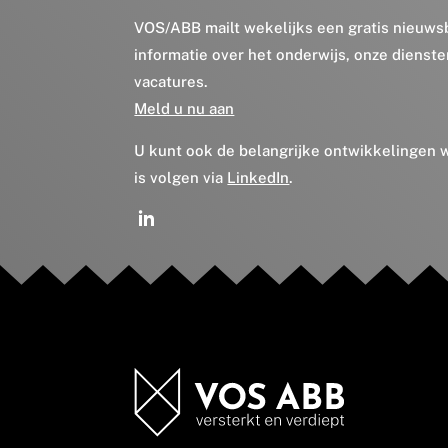
VOS/ABB mailt wekelijks een gratis nieuws
informatie over het onderwijs, onze dienst
vacatures.
Meld u nu aan
U kunt ook de belangrijke ontwikkelingen
is volgen via
LinkedIn
.