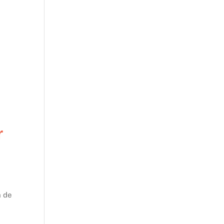
r
n de