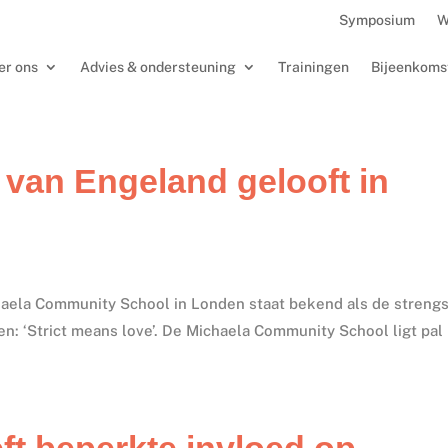
Symposium
W
er ons
Advies & ondersteuning
Trainingen
Bijeenkoms
 van Engeland gelooft in
haela Community School in Londen staat bekend als de streng
fen: ‘Strict means love’. De Michaela Community School ligt pal
ft beperkte invloed op