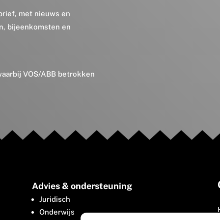
brief, met nieuws en
en, bijeenkomsten en
 waarbij VOS/ABB betrokken
Advies & ondersteuning
Juridisch
Onderwijs