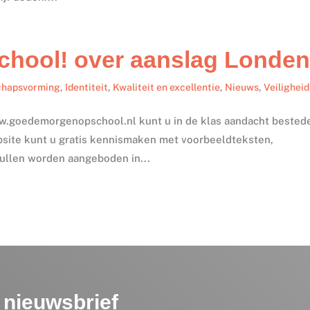
hool! over aanslag Londe
chapsvorming
,
Identiteit
,
Kwaliteit en excellentie
,
Nieuws
,
Veiligheid
ww.goedemorgenopschool.nl kunt u in de klas aandacht bested
bsite kunt u gratis kennismaken met voorbeeldteksten,
zullen worden aangeboden in...
nieuwsbrief