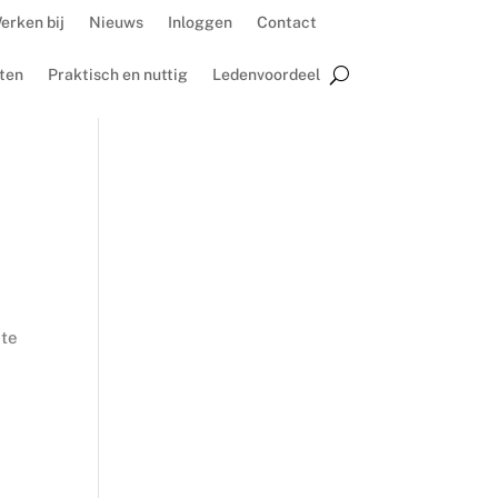
erken bij
Nieuws
Inloggen
Contact
ten
Praktisch en nuttig
Ledenvoordeel
ste