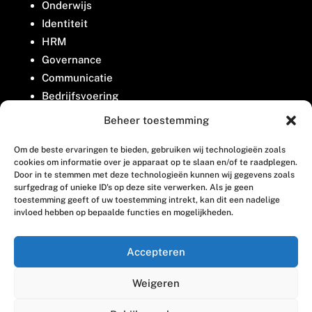
Onderwijs
Identiteit
HRM
Governance
Communicatie
Bedrijfsvoering
Belangenbehartiging
Beheer toestemming
Om de beste ervaringen te bieden, gebruiken wij technologieën zoals
Contact
cookies om informatie over je apparaat op te slaan en/of te raadplegen.
Door in te stemmen met deze technologieën kunnen wij gegevens zoals
surfgedrag of unieke ID's op deze site verwerken. Als je geen
Houttuinlaan 8
toestemming geeft of uw toestemming intrekt, kan dit een nadelige
invloed hebben op bepaalde functies en mogelijkheden.
3447 GM Woerden
(0348) 405 200
Accepteren
welkom@vosabb.nl
Weigeren
Privacy, disclaimer en copyright