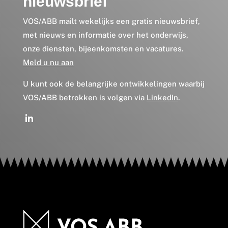
nieuwsbrief
VOS/ABB mailt wekelijks een gratis nieuwsbrief,
met nieuws en informatie over het onderwijs,
onze diensten, bijeenkomsten en vacatures.
Meld u nu aan
U kunt ook de belangrijke ontwikkelingen waarbij
VOS/ABB betrokken is volgen via
LinkedIn
.