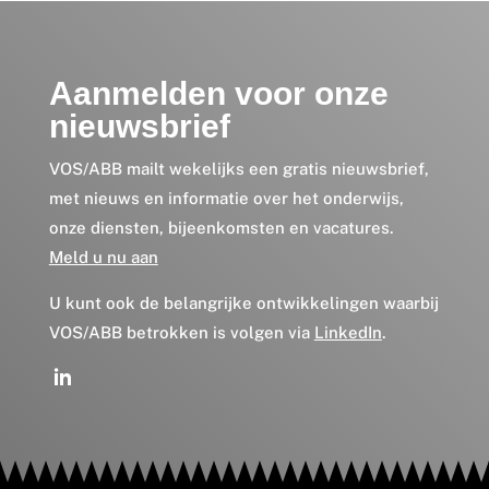
Aanmelden voor onze
nieuwsbrief
VOS/ABB mailt wekelijks een gratis nieuwsbrief,
met nieuws en informatie over het onderwijs,
onze diensten, bijeenkomsten en vacatures.
Meld u nu aan
U kunt ook de belangrijke ontwikkelingen waarbij
VOS/ABB betrokken is volgen via
LinkedIn
.