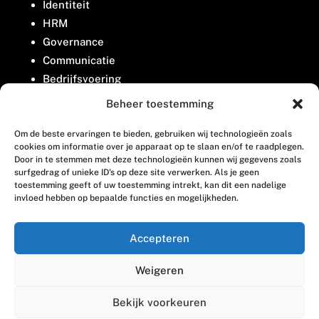
Identiteit
HRM
Governance
Communicatie
Bedrijfsvoering
Belangenbehartiging
Beheer toestemming
Om de beste ervaringen te bieden, gebruiken wij technologieën zoals
Contact
cookies om informatie over je apparaat op te slaan en/of te raadplegen.
Door in te stemmen met deze technologieën kunnen wij gegevens zoals
surfgedrag of unieke ID's op deze site verwerken. Als je geen
Houttuinlaan 8
toestemming geeft of uw toestemming intrekt, kan dit een nadelige
invloed hebben op bepaalde functies en mogelijkheden.
3447 GM Woerden
(0348) 405 200
Accepteren
welkom@vosabb.nl
Weigeren
Privacy, disclaimer en copyright
Bekijk voorkeuren