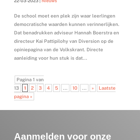
22-03-2023
|
Nieuws
De school moet een plek zijn waar leerlingen
democratische waarden kunnen verinnerlijken.
Dat benadrukken adviseur Hannah Boerstra en
directeur Kai Pattipilohy van Diversion op de
opiniepagina van de Volkskrant. Directe
aanleiding voor hun stuk is dat...
Pagina 1 van
13
1
2
3
4
5
...
10
...
»
Laatste
pagina »
Aanmelden voor onze