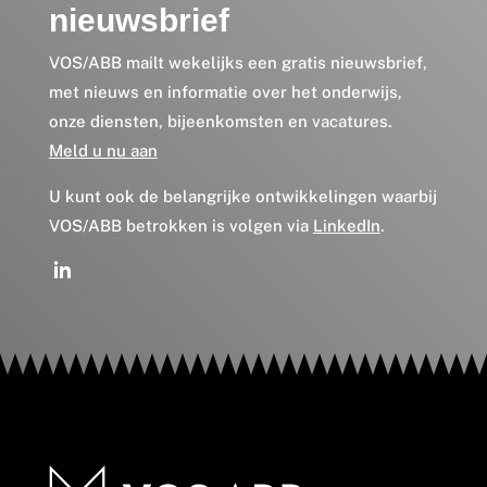
nieuwsbrief
VOS/ABB mailt wekelijks een gratis nieuwsbrief,
met nieuws en informatie over het onderwijs,
onze diensten, bijeenkomsten en vacatures.
Meld u nu aan
U kunt ook de belangrijke ontwikkelingen waarbij
VOS/ABB betrokken is volgen via
LinkedIn
.