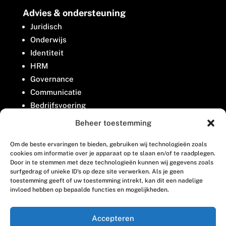
Advies & ondersteuning
Juridisch
Onderwijs
Identiteit
HRM
Governance
Communicatie
Bedrijfsvoering
Belangenbehartiging
Beheer toestemming
Om de beste ervaringen te bieden, gebruiken wij technologieën zoals
Contact
cookies om informatie over je apparaat op te slaan en/of te raadplegen.
Door in te stemmen met deze technologieën kunnen wij gegevens zoals
surfgedrag of unieke ID's op deze site verwerken. Als je geen
Houttuinlaan 8
toestemming geeft of uw toestemming intrekt, kan dit een nadelige
invloed hebben op bepaalde functies en mogelijkheden.
3447 GM Woerden
(0348) 405 200
Accepteren