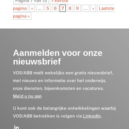
Pagina 7 van 13
« Eerste
pagina
«
...
5
6
7
8
9
...
»
Laatste
pagina »
Aanmelden voor onze
nieuwsbrief
VOS/ABB mailt wekelijks een gratis nieuwsbrief,
met nieuws en informatie over het onderwijs,
onze diensten, bijeenkomsten en vacatures.
Meld u nu aan
U kunt ook de belangrijke ontwikkelingen waarbij
VOS/ABB betrokken is volgen via
LinkedIn
.