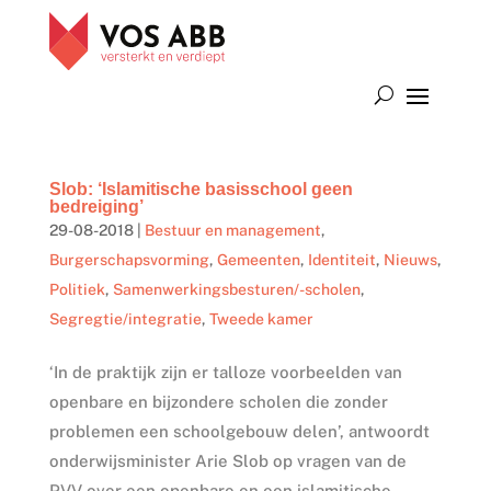
Slob: ‘Islamitische basisschool geen
bedreiging’
29-08-2018
|
Bestuur en management
,
Burgerschapsvorming
,
Gemeenten
,
Identiteit
,
Nieuws
,
Politiek
,
Samenwerkingsbesturen/-scholen
,
Segregtie/integratie
,
Tweede kamer
‘In de praktijk zijn er talloze voorbeelden van
openbare en bijzondere scholen die zonder
problemen een schoolgebouw delen’, antwoordt
onderwijsminister Arie Slob op vragen van de
PVV over een openbare en een islamitische