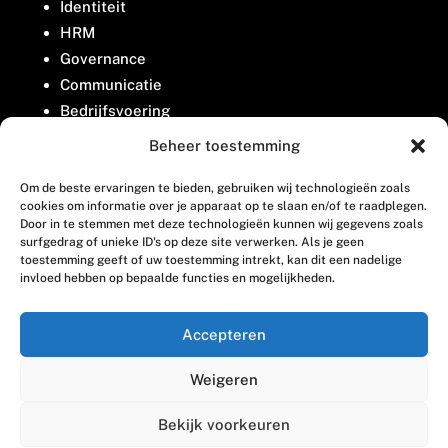
Identiteit
HRM
Governance
Communicatie
Bedrijfsvoering
Belangenbehartiging
Beheer toestemming
Om de beste ervaringen te bieden, gebruiken wij technologieën zoals
Contact
cookies om informatie over je apparaat op te slaan en/of te raadplegen.
Door in te stemmen met deze technologieën kunnen wij gegevens zoals
surfgedrag of unieke ID's op deze site verwerken. Als je geen
Houttuinlaan 8
toestemming geeft of uw toestemming intrekt, kan dit een nadelige
invloed hebben op bepaalde functies en mogelijkheden.
3447 GM Woerden
(0348) 405 200
Accepteren
welkom@vosabb.nl
Weigeren
Privacy, disclaimer en copyright
Bekijk voorkeuren