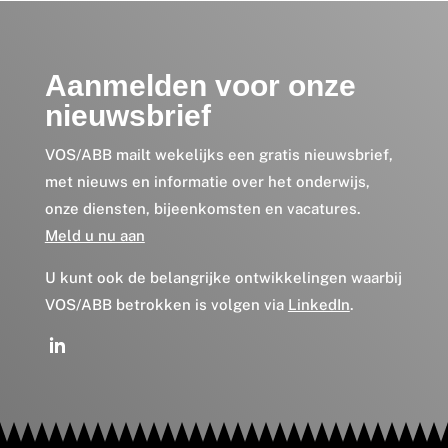
Aanmelden voor onze
nieuwsbrief
VOS/ABB mailt wekelijks een gratis nieuwsbrief,
met nieuws en informatie over het onderwijs,
onze diensten, bijeenkomsten en vacatures.
Meld u nu aan
U kunt ook de belangrijke ontwikkelingen waarbij
VOS/ABB betrokken is volgen via
LinkedIn
.