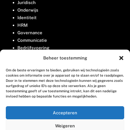
Juridisch
Onderwijs
Identiteit
HRM
Governance
Communicatie
Bedrijfsvoering
Belangenbehartiging
Beheer toestemming
Om de beste ervaringen te bieden, gebruiken wij technologieën zoals
Contact
cookies om informatie over je apparaat op te slaan en/of te raadplegen.
Door in te stemmen met deze technologieën kunnen wij gegevens zoals
surfgedrag of unieke ID's op deze site verwerken. Als je geen
Houttuinlaan 8
toestemming geeft of uw toestemming intrekt, kan dit een nadelige
invloed hebben op bepaalde functies en mogelijkheden.
3447 GM Woerden
(0348) 405 200
Accepteren
welkom@vosabb.nl
Weigeren