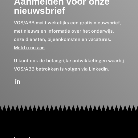
Aanmelden voor onze
nieuwsbrief
VOS/ABB mailt wekelijks een gratis nieuwsbrief,
met nieuws en informatie over het onderwijs,
onze diensten, bijeenkomsten en vacatures.
Meld u nu aan
U kunt ook de belangrijke ontwikkelingen waarbij
VOS/ABB betrokken is volgen via
LinkedIn
.