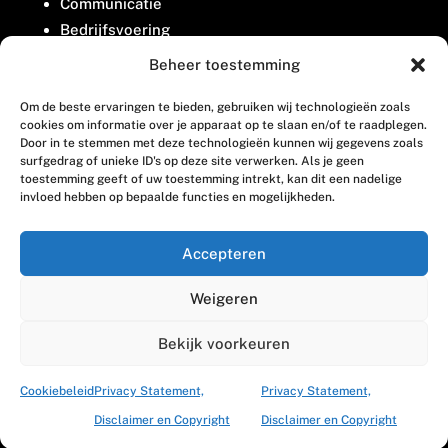
Communicatie
Bedrijfsvoering
Belangenbehartiging
Beheer toestemming
Om de beste ervaringen te bieden, gebruiken wij technologieën zoals
Contact
cookies om informatie over je apparaat op te slaan en/of te raadplegen.
Door in te stemmen met deze technologieën kunnen wij gegevens zoals
surfgedrag of unieke ID's op deze site verwerken. Als je geen
Houttuinlaan 8
toestemming geeft of uw toestemming intrekt, kan dit een nadelige
invloed hebben op bepaalde functies en mogelijkheden.
3447 GM Woerden
(0348) 405 200
Accepteren
welkom@vosabb.nl
Weigeren
Privacy, disclaimer en copyright
Bekijk voorkeuren
Cookiebeleid
Privacy Statement,
Privacy Statement,
Disclaimer en Copyright
Disclaimer en Copyright