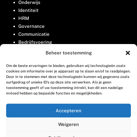
Onderwijs
Identiteit
HRM
Governance
Communicatie
Bedrijfsvoering
Belangenbehartiging
Beheer toestemming
Om de beste ervaringen te bieden, gebruiken wij technologieën zoals
Contact
cookies om informatie over je apparaat op te slaan en/of te raadplegen.
Door in te stemmen met deze technologieën kunnen wij gegevens zoals
surfgedrag of unieke ID's op deze site verwerken. Als je geen
Houttuinlaan 8
toestemming geeft of uw toestemming intrekt, kan dit een nadelige
invloed hebben op bepaalde functies en mogelijkheden.
3447 GM Woerden
(0348) 405 200
Accepteren
welkom@vosabb.nl
Weigeren
Privacy, disclaimer en copyright