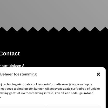
Contact
Houttuinlaan 8
3447 GM Woerden
Beheer toestemming
(0348) 405 200
ij technologieën zoals cookies om informatie over je apparaat op te
welkom@vosabb.nl
n met deze technologieën kunnen wij gegevens zoals surfgedrag of unieke
emming geeft of uw toestemming intrekt, kan dit een nadelige invloed
n.
Privacy, disclaimer en copyright