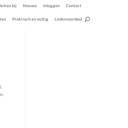
erken bij
Nieuws
Inloggen
Contact
ten
Praktisch en nuttig
Ledenvoordeel
t,
ic