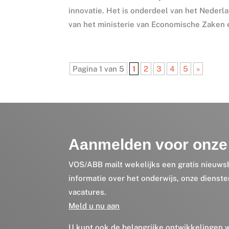
innovatie. Het is onderdeel van het Nederl
van het ministerie van Economische Zaken e
Pagina 1 van 5
1
2
3
4
5
»
Aanmelden voor onze 
VOS/ABB mailt wekelijks een gratis nieuws
informatie over het onderwijs, onze dienst
vacatures.
Meld u nu aan
U kunt ook de belangrijke ontwikkelingen