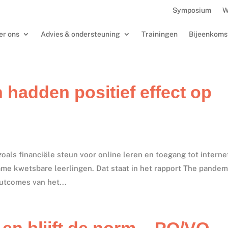
Symposium
W
er ons
Advies & ondersteuning
Trainingen
Bijeenkoms
hadden positief effect op
als financiële steun voor online leren en toegang tot interne
me kwetsbare leerlingen. Dat staat in het rapport The pandem
utcomes van het...
 en blijft de norm – PO/VO