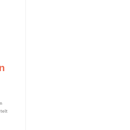
en
en
telt