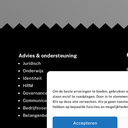
Advies & ondersteuning
Juridisch
Onderwijs
Identiteit
HRM
Om de beste ervaringen te bieden, gebruiken w
Governance
slaan en/of te raadplegen. Door in te stemme
Communicatie
ID's op deze site verwerken. Als je geen toest
hebben op bepaalde functies en mogelijkhede
Bedrijfsvoering
Belangenbehartiging
Accepteren