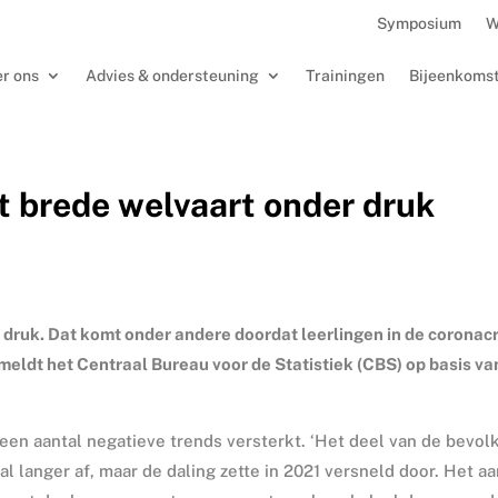
Symposium
W
r ons
Advies & ondersteuning
Trainingen
Bijeenkoms
t brede welvaart onder druk
druk. Dat komt onder andere doordat leerlingen in de coronacr
meldt het Centraal Bureau voor de Statistiek (CBS) op basis va
en aantal negatieve trends versterkt. ‘Het deel van de bevol
l langer af, maar de daling zette in 2021 versneld door. Het aa