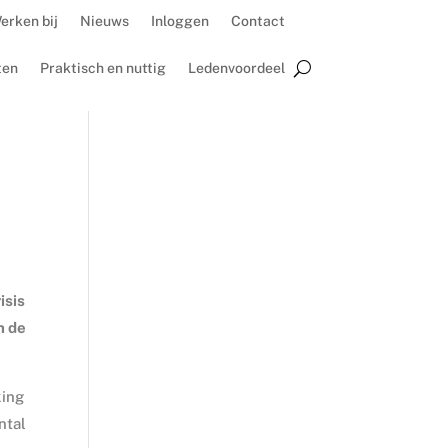
erken bij
Nieuws
Inloggen
Contact
ten
Praktisch en nuttig
Ledenvoordeel
isis
n de
king
ntal