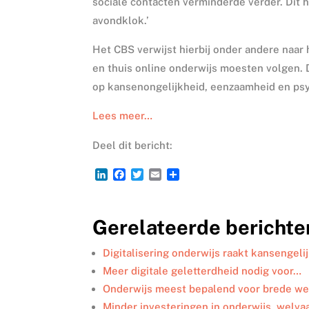
sociale contacten verminderde verder. Dit
avondklok.’
Het CBS verwijst hierbij onder andere naar h
en thuis online onderwijs moesten volgen. 
op kansenongelijkheid, eenzaamheid en ps
Lees meer…
Deel dit bericht:
L
F
T
E
D
i
a
w
m
e
n
c
i
a
l
k
e
t
i
e
Gerelateerde berichte
e
b
t
l
n
d
o
e
I
o
r
Digitalisering onderwijs raakt kansengel
n
k
Meer digitale geletterdheid nodig voor…
Onderwijs meest bepalend voor brede we
Minder investeringen in onderwijs, welva