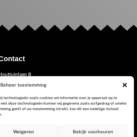
Contact
Houttuinlaan 8
3447 GM Woerden
Beheer toestemming
(0348) 405 200
ij technologieën zoals cookies om informatie over je apparaat op te
welkom@vosabb.nl
n met deze technologieën kunnen wij gegevens zoals surfgedrag of unieke
emming geeft of uw toestemming intrekt, kan dit een nadelige invloed
n.
Privacy, disclaimer en copyright
Weigeren
Bekijk voorkeuren