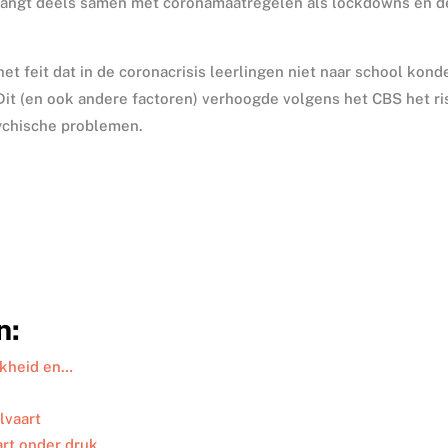
 hangt deels samen met coronamaatregelen als lockdowns en d
et feit dat in de coronacrisis leerlingen niet naar school kond
Dit (en ook andere factoren) verhoogde volgens het CBS het ri
ychische problemen.
n:
ijkheid en…
lvaart
art onder druk