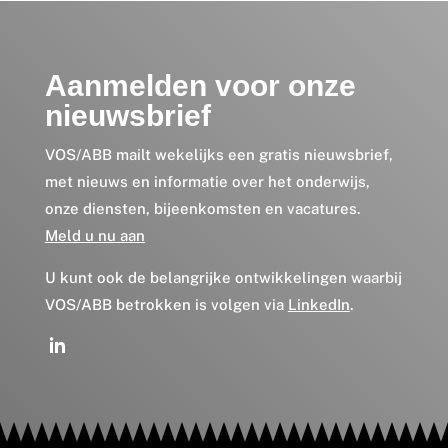
Aanmelden voor onze
nieuwsbrief
VOS/ABB mailt wekelijks een gratis nieuwsbrief,
met nieuws en informatie over het onderwijs,
onze diensten, bijeenkomsten en vacatures.
Meld u nu aan
U kunt ook de belangrijke ontwikkelingen waarbij
VOS/ABB betrokken is volgen via
LinkedIn
.