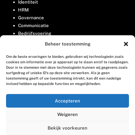
Identiteit
HRM
Governance
Communicatie
Bedrijfsvoering
Belangenbehartiging
Beheer toestemming
Om de beste ervaringen te bieden, gebruiken wij technologieën zoals
Contact
cookies om informatie over je apparaat op te slaan en/of te raadplegen.
Door in te stemmen met deze technologieën kunnen wij gegevens zoals
surfgedrag of unieke ID's op deze site verwerken. Als je geen
Houttuinlaan 8
toestemming geeft of uw toestemming intrekt, kan dit een nadelige
invloed hebben op bepaalde functies en mogelijkheden.
3447 GM Woerden
(0348) 405 200
Accepteren
welkom@vosabb.nl
Weigeren
Privacy, disclaimer en copyright
Bekijk voorkeuren