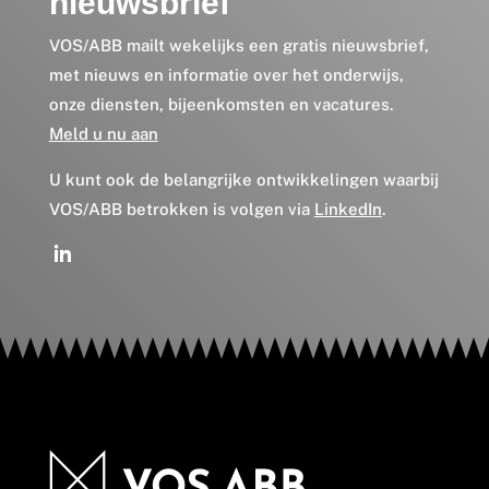
nieuwsbrief
VOS/ABB mailt wekelijks een gratis nieuwsbrief,
met nieuws en informatie over het onderwijs,
onze diensten, bijeenkomsten en vacatures.
Meld u nu aan
U kunt ook de belangrijke ontwikkelingen waarbij
VOS/ABB betrokken is volgen via
LinkedIn
.