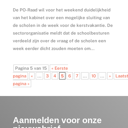
De PO-Raad wil voor het weekend duidelijkheid
van het kabinet over een mogelijke sluiting van
de scholen in de week voor de kerstvakantie. De
sectororganisatie meldt dat de schoolbesturen
verdeeld zijn over de vraag of de scholen een
week eerder dicht zouden moeten om...
Pagina 5 van 15
« Eerste
pagina
«
...
3
4
5
6
7
...
10
...
»
Laats
pagina »
Aanmelden voor onze