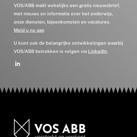
VOS/ABB mailt wekelijks een gratis nieuwsbrief,
met nieuws en informatie over het onderwijs,
onze diensten, bijeenkomsten en vacatures.
Meld u nu aan
U kunt ook de belangrijke ontwikkelingen waarbij
VOS/ABB betrokken is volgen via
LinkedIn
.