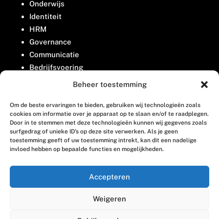
Onderwijs
Identiteit
HRM
Governance
Communicatie
Bedrijfsvoering
Belangenbehartiging
Beheer toestemming
Om de beste ervaringen te bieden, gebruiken wij technologieën zoals
Contact
cookies om informatie over je apparaat op te slaan en/of te raadplegen.
Door in te stemmen met deze technologieën kunnen wij gegevens zoals
surfgedrag of unieke ID's op deze site verwerken. Als je geen
Houttuinlaan 8
toestemming geeft of uw toestemming intrekt, kan dit een nadelige
invloed hebben op bepaalde functies en mogelijkheden.
3447 GM Woerden
(0348) 405 200
Accepteren
welkom@vosabb.nl
Weigeren
Privacy, disclaimer en copyright