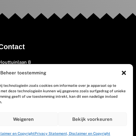
Contact
Houttuinlaan 8
3447 GM Woerden
Beheer toestemming
(0348) 405 200
ij technologieën zoals cookies om informatie over je apparaat op te
welkom@vosabb.nl
n met deze technologieën kunnen wij gegevens zoals surfgedrag of unieke
emming geeft of uw toestemming intrekt, kan dit een nadelige invloed
n.
Privacy, disclaimer en copyright
Weigeren
Bekijk voorkeuren
claimer en Copyright
Privacy Statement, Disclaimer en Copyright