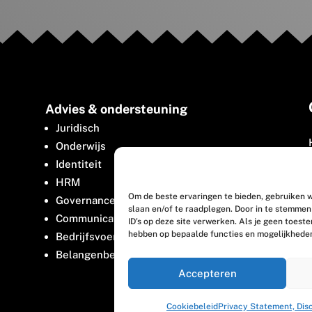
Advies & ondersteuning
Juridisch
Onderwijs
Identiteit
HRM
Om de beste ervaringen te bieden, gebruiken w
Governance
slaan en/of te raadplegen. Door in te stemme
Communicatie
ID's op deze site verwerken. Als je geen toest
hebben op bepaalde functies en mogelijkhede
Bedrijfsvoering
Belangenbehartiging
Accepteren
Cookiebeleid
Privacy Statement, Dis