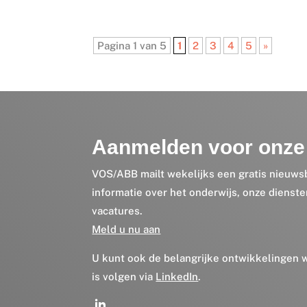
Pagina 1 van 5
1
2
3
4
5
»
Aanmelden voor onze 
VOS/ABB mailt wekelijks een gratis nieuws
informatie over het onderwijs, onze dienst
vacatures.
Meld u nu aan
U kunt ook de belangrijke ontwikkelingen
is volgen via
LinkedIn
.