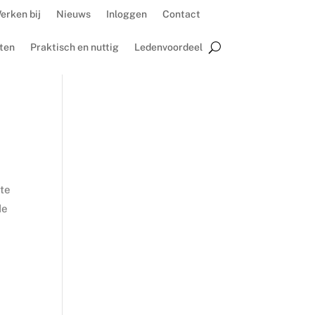
erken bij
Nieuws
Inloggen
Contact
ten
Praktisch en nuttig
Ledenvoordeel
 te
de