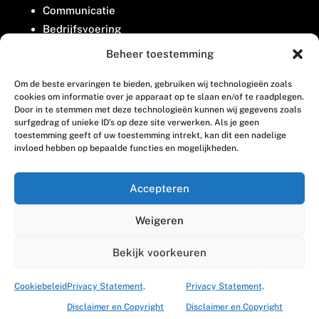
Communicatie
Bedrijfsvoering
Belangenbehartiging
Beheer toestemming
Om de beste ervaringen te bieden, gebruiken wij technologieën zoals
Contact
cookies om informatie over je apparaat op te slaan en/of te raadplegen.
Door in te stemmen met deze technologieën kunnen wij gegevens zoals
surfgedrag of unieke ID's op deze site verwerken. Als je geen
Houttuinlaan 8
toestemming geeft of uw toestemming intrekt, kan dit een nadelige
invloed hebben op bepaalde functies en mogelijkheden.
3447 GM Woerden
(0348) 405 200
Accepteren
welkom@vosabb.nl
Weigeren
Privacy, disclaimer en copyright
Bekijk voorkeuren
Cookiebeleid
Privacy Statement,
Privacy Statement,
Disclaimer en Copyright
Disclaimer en Copyright