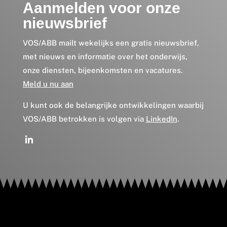
Aanmelden voor onze
nieuwsbrief
VOS/ABB mailt wekelijks een gratis nieuwsbrief,
met nieuws en informatie over het onderwijs,
onze diensten, bijeenkomsten en vacatures.
Meld u nu aan
U kunt ook de belangrijke ontwikkelingen waarbij
VOS/ABB betrokken is volgen via
LinkedIn
.