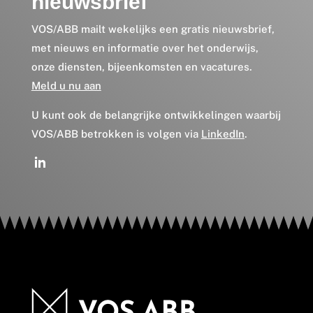
nieuwsbrief
VOS/ABB mailt wekelijks een gratis nieuwsbrief,
met nieuws en informatie over het onderwijs,
onze diensten, bijeenkomsten en vacatures.
Meld u nu aan
U kunt ook de belangrijke ontwikkelingen waarbij
VOS/ABB betrokken is volgen via
LinkedIn
.