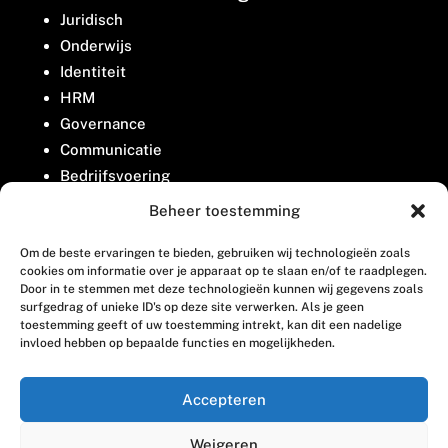
Juridisch
Onderwijs
Identiteit
HRM
Governance
Communicatie
Bedrijfsvoering
Belangenbehartiging
Beheer toestemming
Om de beste ervaringen te bieden, gebruiken wij technologieën zoals
Contact
cookies om informatie over je apparaat op te slaan en/of te raadplegen.
Door in te stemmen met deze technologieën kunnen wij gegevens zoals
surfgedrag of unieke ID's op deze site verwerken. Als je geen
Houttuinlaan 8
toestemming geeft of uw toestemming intrekt, kan dit een nadelige
invloed hebben op bepaalde functies en mogelijkheden.
3447 GM Woerden
(0348) 405 200
Accepteren
welkom@vosabb.nl
Weigeren