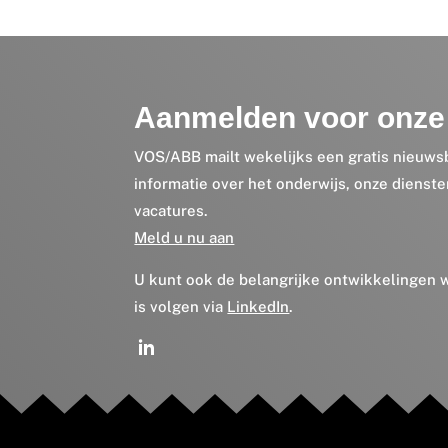
Aanmelden voor onze 
VOS/ABB mailt wekelijks een gratis nieuws
informatie over het onderwijs, onze dienst
vacatures.
Meld u nu aan
U kunt ook de belangrijke ontwikkelingen
is volgen via
LinkedIn
.