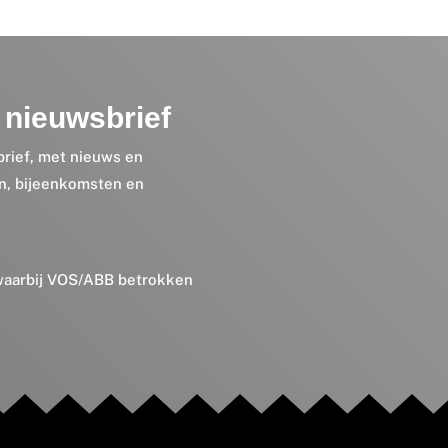
nieuwsbrief
brief, met nieuws en
en, bijeenkomsten en
 waarbij VOS/ABB betrokken