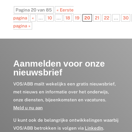
Pagina 20 van 85
« Eerste
pagina
«
...
10
...
18
19
20
21
22
...
30
pagina »
Aanmelden voor onze
nieuwsbrief
VOS/ABB mailt wekelijks een gratis nieuwsbrief,
met nieuws en informatie over het onderwijs,
onze diensten, bijeenkomsten en vacatures.
Meld u nu aan
U kunt ook de belangrijke ontwikkelingen waarbij
VOS/ABB betrokken is volgen via
LinkedIn
.