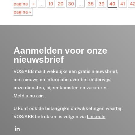
pagina
«
...
10
20
30
...
38
39
40
41
4
pagina »
Aanmelden voor onze
nieuwsbrief
VOS/ABB mailt wekelijks een gratis nieuwsbrief,
met nieuws en informatie over het onderwijs,
onze diensten, bijeenkomsten en vacatures.
Meld u nu aan
U kunt ook de belangrijke ontwikkelingen waarbij
VOS/ABB betrokken is volgen via
LinkedIn
.