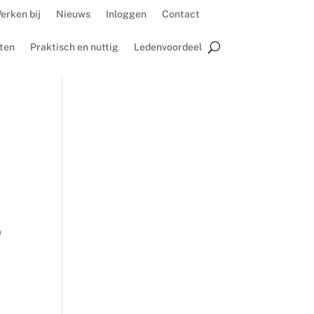
erken bij
Nieuws
Inloggen
Contact
ten
Praktisch en nuttig
Ledenvoordeel
p