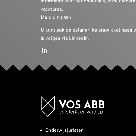
informatie over het onderwijs, onze dienst
vacatures.
Meld u nu aan
U kunt ook de belangrijke ontwikkelingen
is volgen via
LinkedIn
.
Onderwijsjuristen