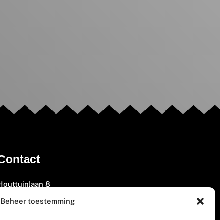
Contact
Houttuinlaan 8
3447 GM Woerden
Beheer toestemming
(0348) 405 200