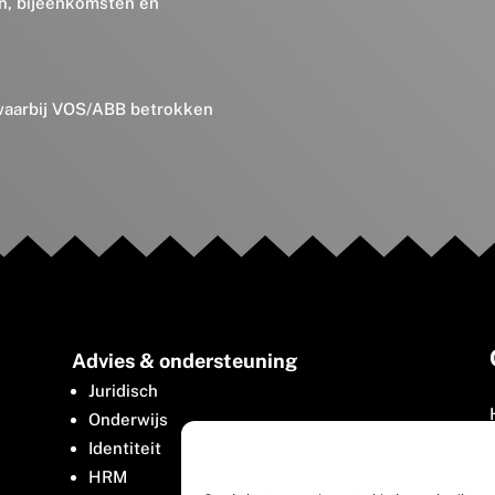
en, bijeenkomsten en
 waarbij VOS/ABB betrokken
Advies & ondersteuning
Juridisch
Onderwijs
Identiteit
HRM