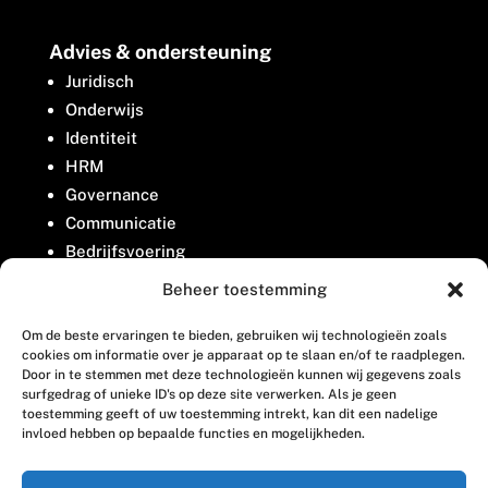
Advies & ondersteuning
Juridisch
Onderwijs
Identiteit
HRM
Governance
Communicatie
Bedrijfsvoering
Belangenbehartiging
Beheer toestemming
Om de beste ervaringen te bieden, gebruiken wij technologieën zoals
Contact
cookies om informatie over je apparaat op te slaan en/of te raadplegen.
Door in te stemmen met deze technologieën kunnen wij gegevens zoals
surfgedrag of unieke ID's op deze site verwerken. Als je geen
Houttuinlaan 8
toestemming geeft of uw toestemming intrekt, kan dit een nadelige
invloed hebben op bepaalde functies en mogelijkheden.
3447 GM Woerden
(0348) 405 200