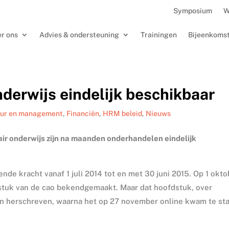
Symposium
W
r ons
Advies & ondersteuning
Trainingen
Bijeenkoms
nderwijs eindelijk beschikbaar
uur en management
,
Financiën
,
HRM beleid
,
Nieuws
air onderwijs zijn na maanden onderhandelen eindelijk
e kracht vanaf 1 juli 2014 tot en met 30 juni 2015. Op 1 okto
stuk van de cao bekendgemaakt. Maar dat hoofdstuk, over
n herschreven, waarna het op 27 november online kwam te sta