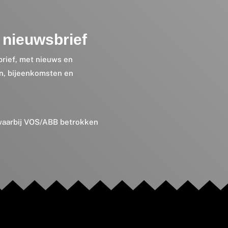
nieuwsbrief
brief, met nieuws en
en, bijeenkomsten en
 waarbij VOS/ABB betrokken