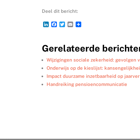
Deel dit bericht:
L
F
T
E
D
i
a
w
m
e
n
c
i
a
l
k
e
t
i
e
Gerelateerde berichte
e
b
t
l
n
d
o
e
I
o
r
Wijzigingen sociale zekerheid: gevolgen 
n
k
Onderwijs op de kieslijst: kansengelijkhe
Impact duurzame inzetbaarheid op jaarve
Handreiking pensioencommunicatie