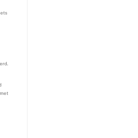
iets
erd.
d
 met