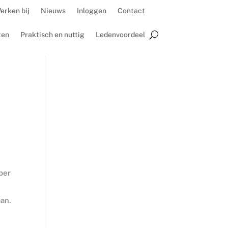
erken bij
Nieuws
Inloggen
Contact
ten
Praktisch en nuttig
Ledenvoordeel
ber
an.