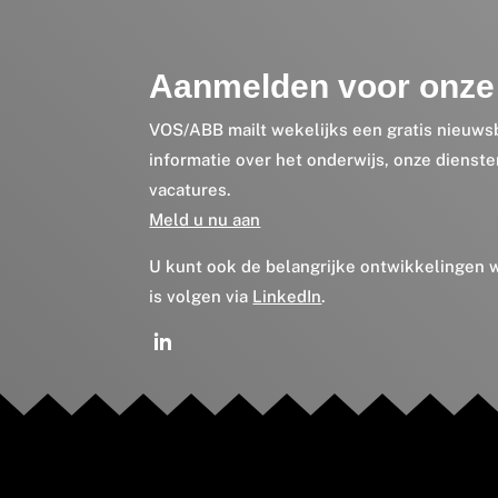
Aanmelden voor onze 
VOS/ABB mailt wekelijks een gratis nieuws
informatie over het onderwijs, onze dienst
vacatures.
Meld u nu aan
U kunt ook de belangrijke ontwikkelingen
is volgen via
LinkedIn
.