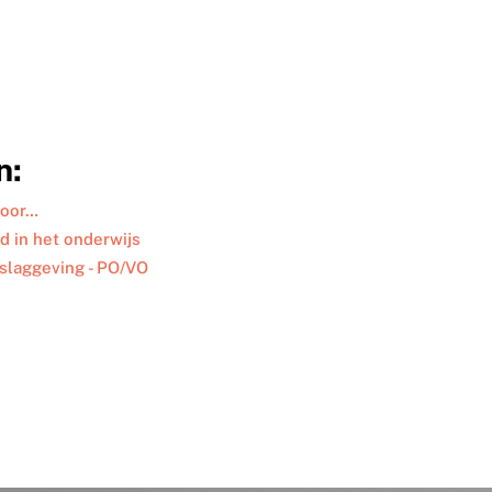
n:
voor…
id in het onderwijs
rslaggeving - PO/VO