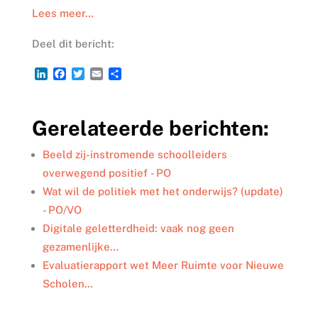
Lees meer…
Deel dit bericht:
L
F
T
E
D
i
a
w
m
e
n
c
i
a
l
k
e
t
i
e
Gerelateerde berichten:
e
b
t
l
n
d
o
e
I
o
r
Beeld zij-instromende schoolleiders
n
k
overwegend positief - PO
Wat wil de politiek met het onderwijs? (update)
- PO/VO
Digitale geletterdheid: vaak nog geen
gezamenlijke…
Evaluatierapport wet Meer Ruimte voor Nieuwe
Scholen…