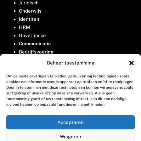
Juridisch
Onderwijs
Identiteit
HRM
Governance
Communicatie
Bedrijfsvoering
Belangenbehartiging
Beheer toestemming
Om de beste ervaringen te bieden, gebruiken wij technologieën zoals
Contact
cookies om informatie over je apparaat op te slaan en/of te raadplegen.
Door in te stemmen met deze technologieën kunnen wij gegevens zoals
surfgedrag of unieke ID's op deze site verwerken. Als je geen
Houttuinlaan 8
toestemming geeft of uw toestemming intrekt, kan dit een nadelige
invloed hebben op bepaalde functies en mogelijkheden.
3447 GM Woerden
(0348) 405 200
Accepteren
welkom@vosabb.nl
Weigeren