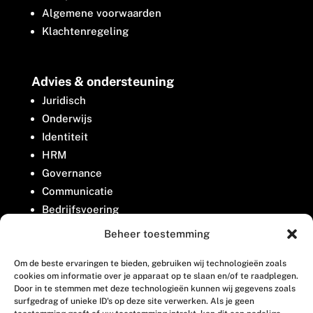
Algemene voorwaarden
Klachtenregeling
Advies & ondersteuning
Juridisch
Onderwijs
Identiteit
HRM
Governance
Communicatie
Bedrijfsvoering
Belangenbehartiging
Beheer toestemming
Om de beste ervaringen te bieden, gebruiken wij technologieën zoals
Contact
cookies om informatie over je apparaat op te slaan en/of te raadplegen.
Door in te stemmen met deze technologieën kunnen wij gegevens zoals
surfgedrag of unieke ID's op deze site verwerken. Als je geen
Houttuinlaan 8