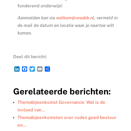
funderend onderwijs!
Aanmelden kan via
welkom@vosabb.nl
, vermeld in
de mail de datum en locatie waar je naartoe wilt
komen.
Deel dit bericht:
L
F
T
E
D
i
a
w
m
e
n
c
i
a
l
k
e
t
i
e
Gerelateerde berichten:
e
b
t
l
n
d
o
e
I
o
r
Themabijeenkomst Governance: Wat is de
n
k
invloed van…
Themabijeenkomsten over codes goed bestuur
en…