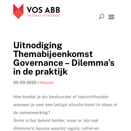
Uitnodiging
Themabijeenkomst
Governance – Dilemma’s
in de praktijk
30-09-2025
|
Nieuws
Hoe handel je als bestuurder of toezichthouder
wanneer je voor een lastige situatie komt te staan in
de samenwerking?
Soms is het beleid helder, maar er zijn ook
dilemma’s: keuzes waarbij regels, rollen en