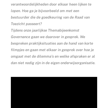
verantwoordelijkheden door elkaar heen lijken te
lopen. Hoe ga je bijvoorbeeld om met een
bestuurder die de goedkeuring van de Raad van
Toezicht passeert?
Tijdens onze jaarlijkse Themabijeenkomst
Governance gaan we daarover in gesprek. We
bespreken praktijksituaties aan de hand van korte
filmpjes en gaan met elkaar in gesprek over hoe je
omgaat met de dilemma’s en welke afspraken er al
dan niet nodig zijn in de eigen onderwijsorganisatie.