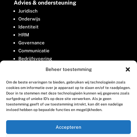
Advies & ondersteuning
Juridisch
Onderwijs
Identiteit
HRM
Governance
Communicatie
Bedrijfsvoering
Belangenbehartiging
Beheer toestemming
Om de beste ervaringen te bieden, gebruiken wij technologieën zoals
Contact
cookies om informatie over je apparaat op te slaan en/of te raadplegen.
Door in te stemmen met deze technologieën kunnen wij gegevens zoals
surfgedrag of unieke ID's op deze site verwerken. Als je geen
Houttuinlaan 8
toestemming geeft of uw toestemming intrekt, kan dit een nadelige
invloed hebben op bepaalde functies en mogelijkheden.
3447 GM Woerden
(0348) 405 200
Accepteren
welkom@vosabb.nl