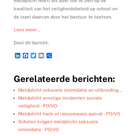
meldplicht heeft als doel toe te zien op de
kwaliteit van het veiligheidsbeleid op school en
de inzet daarvan door het bestuur te toetsen.
Lees meer…
Deel dit bericht:
L
F
T
E
D
i
a
w
m
e
n
c
i
a
l
k
e
t
i
e
Gerelateerde berichten:
e
b
t
l
n
d
o
e
I
o
r
Meldplicht seksuele intimidatie en uitbreiding…
n
k
Meldplicht ernstige incidenten sociale
veiligheid - PO/VO
Meldplicht hack of ransomware-aanval - PO/VO
Scholen krijgen meldplicht seksuele
intimidatie - PO/VO