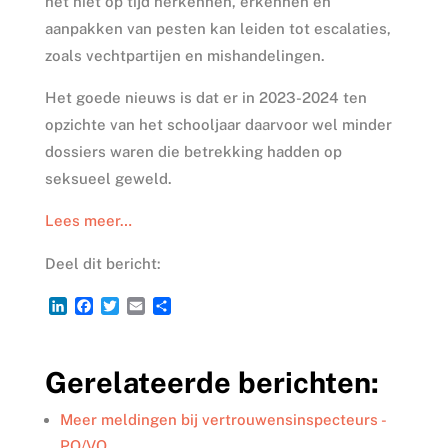
het niet op tijd herkennen, erkennen en
aanpakken van pesten kan leiden tot escalaties,
zoals vechtpartijen en mishandelingen.
Het goede nieuws is dat er in 2023-2024 ten
opzichte van het schooljaar daarvoor wel minder
dossiers waren die betrekking hadden op
seksueel geweld.
Lees meer…
Deel dit bericht:
L
F
T
E
D
i
a
w
m
e
n
c
i
a
l
k
e
t
i
e
Gerelateerde berichten:
e
b
t
l
n
d
o
e
I
o
r
Meer meldingen bij vertrouwensinspecteurs -
n
k
PO/VO