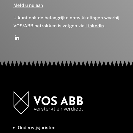
Meld u nu aan
U kunt ook de belangrijke ontwikkelingen waarbij
VOS/ABB betrokken is volgen via
LinkedIn
.
Onderwijsjuristen