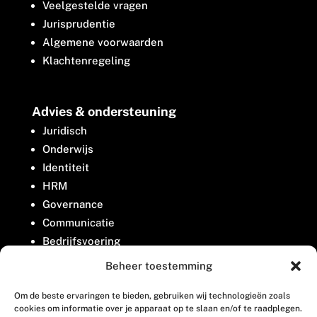
Veelgestelde vragen
Jurisprudentie
Algemene voorwaarden
Klachtenregeling
Advies & ondersteuning
Juridisch
Onderwijs
Identiteit
HRM
Governance
Communicatie
Bedrijfsvoering
Belangenbehartiging
Beheer toestemming
Om de beste ervaringen te bieden, gebruiken wij technologieën zoals
Contact
cookies om informatie over je apparaat op te slaan en/of te raadplegen.