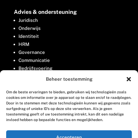
Advies & ondersteuning
Juridisch
Onderwijs
Identiteit
HRM
Governance
Communicatie
Bedrijfsvoering
Belangenbehartiging
Beheer toestemming
Om de beste ervaringen te bieden, gebruiken wij technologieën zoals
Contact
cookies om informatie over je apparaat op te slaan en/of te raadplegen.
Door in te stemmen met deze technologieën kunnen wij gegevens zoals
surfgedrag of unieke ID's op deze site verwerken. Als je geen
Houttuinlaan 8
toestemming geeft of uw toestemming intrekt, kan dit een nadelige
invloed hebben op bepaalde functies en mogelijkheden.
3447 GM Woerden
(0348) 405 200
Accepteren