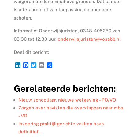
weigeren op denominatieve gronden. Dat laatste
is uiteraard niet van toepassing op openbare
scholen.
Informatie: Onderwijsjuristen, 0348-405250 van
08.30 tot 12.30 uur,
onderwijsjuristen@vosabb.nl
Deel dit bericht:
L
F
T
E
D
i
a
w
m
e
n
c
i
a
l
k
e
t
i
e
Gerelateerde berichten:
e
b
t
l
n
d
o
e
I
o
r
Nieuw schooljaar, nieuwe wetgeving - PO/VO
n
k
Zorgen over havisten die overstappen naar mbo
- VO
Invoering praktijkgerichte vakken havo
definitief…