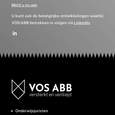
Meld u nu aan
U kunt ook de belangrijke ontwikkelingen waarbij
VOS/ABB betrokken is volgen via
LinkedIn
.
Onderwijsjuristen