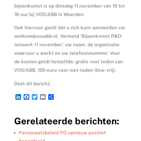
bijeenkomst is op dinsdag 11 november van 10 tot
16 uur bij VOS/ABB in Woerden.
Ook hiervoor geldt dat u zich kunt aanmelden via
welkom@vosabb.nl. Vermeld ‘Bijeenkomst P&O-
netwerk 11 november’, uw naam, de organisatie
waarvoor u werkt en uw telefoonnummer. Voor
de kosten geldt hetzelfde: gratis voor leden van
VOS/ABB, 100 euro voor niet-leden (btw-vrij).
Deel dit bericht:
L
F
T
E
D
i
a
w
m
e
n
c
i
a
l
k
e
t
i
e
Gerelateerde berichten:
e
b
t
l
n
d
o
e
I
o
r
Personeelsbeleid PO opnieuw positief
n
k
beoordeeld