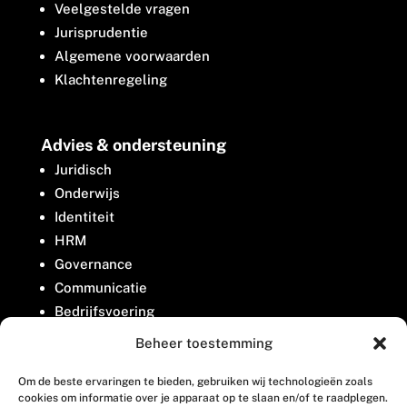
Veelgestelde vragen
Jurisprudentie
Algemene voorwaarden
Klachtenregeling
Advies & ondersteuning
Juridisch
Onderwijs
Identiteit
HRM
Governance
Communicatie
Bedrijfsvoering
Belangenbehartiging
Beheer toestemming
Om de beste ervaringen te bieden, gebruiken wij technologieën zoals
Contact
cookies om informatie over je apparaat op te slaan en/of te raadplegen.