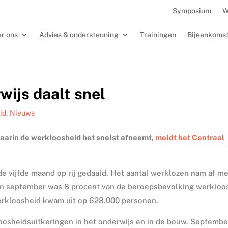
Symposium
W
r ons
Advies & ondersteuning
Trainingen
Bijeenkoms
wijs daalt snel
id
,
Nieuws
waarin de werkloosheid het snelst afneemt,
meldt het Centraal
de vijfde maand op rij gedaald. Het aantal werklozen nam af m
In september was 8 procent van de beroepsbevolking werkloo
erkloosheid kwam uit op 628.000 personen.
oosheidsuitkeringen in het onderwijs en in de bouw. Septembe