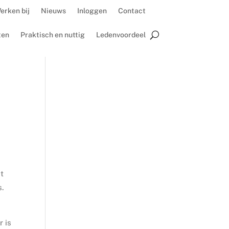
erken bij
Nieuws
Inloggen
Contact
ten
Praktisch en nuttig
Ledenvoordeel
et
s.
r is