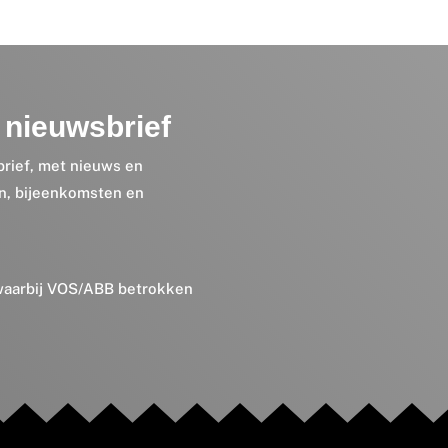
nieuwsbrief
brief, met nieuws en
en, bijeenkomsten en
 waarbij VOS/ABB betrokken