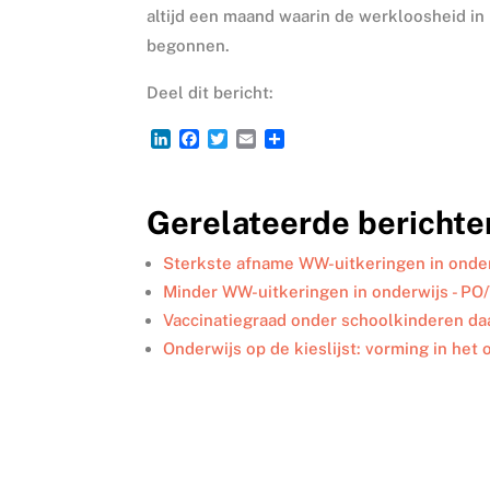
altijd een maand waarin de werkloosheid in
begonnen.
Deel dit bericht:
L
F
T
E
D
i
a
w
m
e
n
c
i
a
l
k
e
t
i
e
Gerelateerde berichte
e
b
t
l
n
d
o
e
I
o
r
Sterkste afname WW-uitkeringen in onder
n
k
Minder WW-uitkeringen in onderwijs - PO
Vaccinatiegraad onder schoolkinderen daa
Onderwijs op de kieslijst: vorming in het