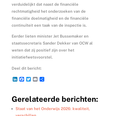
verduidelijkt dat naast de financiële
rechtmatigheid het onderzoeken van de
financiële doelmatigheid en de financiële
continuïteit een taak van de inspectie is.
Eerder lieten minister Jet Bussemaker en
staatssecretaris Sander Dekker van OCW al
weten dat zij positief zijn over het
initiatiefwetsvoorstel.
Deel dit bericht:
L
F
T
E
D
i
a
w
m
e
n
c
i
a
l
k
e
t
i
e
Gerelateerde berichten:
e
b
t
l
n
d
o
e
I
o
r
Staat van het Onderwijs 2026: kwaliteit,
n
k
verschillen…