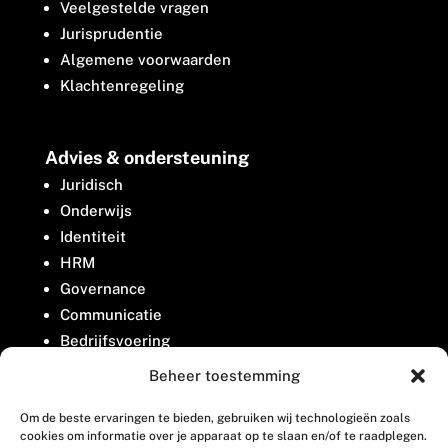
Veelgestelde vragen
Jurisprudentie
Algemene voorwaarden
Klachtenregeling
Advies & ondersteuning
Juridisch
Onderwijs
Identiteit
HRM
Governance
Communicatie
Bedrijfsvoering
Belangenbehartiging
Beheer toestemming
Om de beste ervaringen te bieden, gebruiken wij technologieën zoals
Contact
cookies om informatie over je apparaat op te slaan en/of te raadplegen.