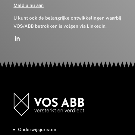
Meld u nu aan
U kunt ook de belangrijke ontwikkelingen waarbij
VOS/ABB betrokken is volgen via
LinkedIn
.
Onderwijsjuristen