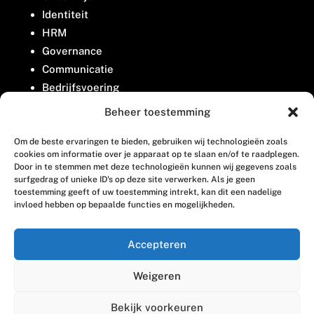
Identiteit
HRM
Governance
Communicatie
Bedrijfsvoering
Belangenbehartiging
Beheer toestemming
Om de beste ervaringen te bieden, gebruiken wij technologieën zoals
Contact
cookies om informatie over je apparaat op te slaan en/of te raadplegen.
Door in te stemmen met deze technologieën kunnen wij gegevens zoals
surfgedrag of unieke ID's op deze site verwerken. Als je geen
Houttuinlaan 8
toestemming geeft of uw toestemming intrekt, kan dit een nadelige
invloed hebben op bepaalde functies en mogelijkheden.
3447 GM Woerden
(0348) 405 200
Accepteren
welkom@vosabb.nl
Weigeren
Privacy, disclaimer en copyright
Bekijk voorkeuren