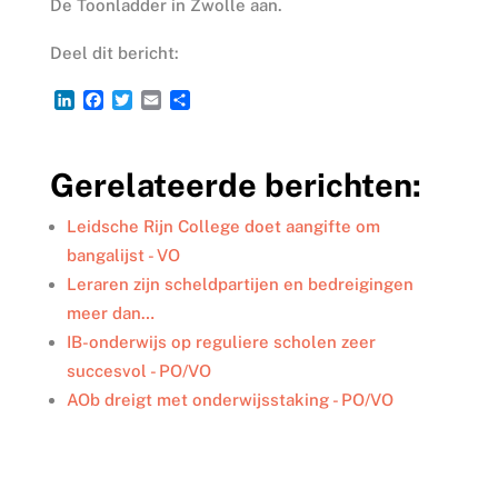
De Toonladder in Zwolle aan.
Deel dit bericht:
L
F
T
E
D
i
a
w
m
e
n
c
i
a
l
k
e
t
i
e
Gerelateerde berichten:
e
b
t
l
n
d
o
e
I
o
r
Leidsche Rijn College doet aangifte om
n
k
bangalijst - VO
Leraren zijn scheldpartijen en bedreigingen
meer dan…
IB-onderwijs op reguliere scholen zeer
succesvol - PO/VO
AOb dreigt met onderwijsstaking - PO/VO