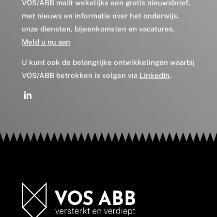
VOS/ABB mailt wekelijks een gratis nieuwsbrief,
met nieuws en informatie over het onderwijs,
onze diensten, bijeenkomsten en vacatures.
Meld u nu aan
U kunt ook de belangrijke ontwikkelingen waarbij
VOS/ABB betrokken is volgen via
LinkedIn
.