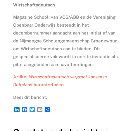
Wirtschaftsdeutsch
Magazine School! van VOS/ABB en de Vereniging
Openbaar Onderwijs besteedt in het
decembernummer aandacht aan het initiatief van
de Nijmeegse Scholengemeenschap Groenewoud
om Wirtschaftsdeutsch aan te bieden. Dit
gespecialiseerde vak wordt in eerste instantie als
pilot aangeboden aan havo-leerlingen.
Artikel
Wirtschaftsdeutsch vergroot kansen in
Duitsland
herunterladen
Deel dit bericht:
L
F
T
E
D
i
a
w
m
e
n
c
i
a
l
k
e
t
i
e
e
b
t
l
n